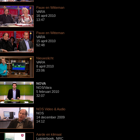
Pauw en Witteman
VARA
16 april 2010
13:47
Pauw en Witteman
VARA
15 april 2010
52:48
Nieuwslicht
VARA
8 april 2010
23:06
NOVA
NOS/Vara
5 februari 2010
32:07
NOS Video & Audio
NOS
14 december 2009
14:12
Aarde en klimaat
Luisterboek, NRC