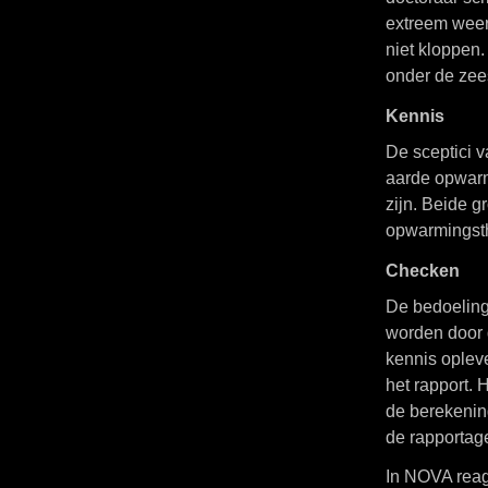
extreem weer
niet kloppen.
onder de zees
Kennis
De sceptici 
aarde opwarm
zijn. Beide 
opwarmingsth
Checken
De bedoeling 
worden door 
kennis opleve
het rapport.
de berekenin
de rapportage
In NOVA reag