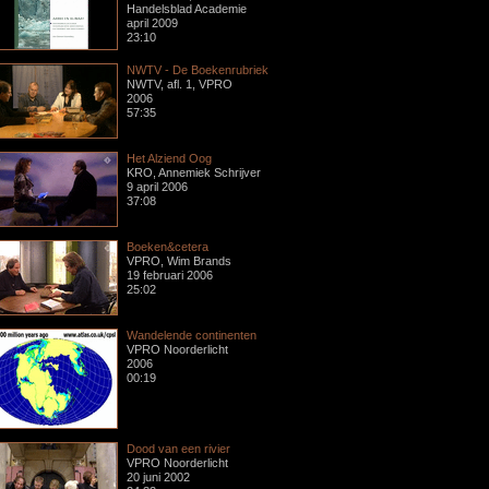
Handelsblad Academie
april 2009
23:10
NWTV - De Boekenrubriek
NWTV, afl. 1, VPRO
2006
57:35
Het Alziend Oog
KRO, Annemiek Schrijver
9 april 2006
37:08
Boeken&cetera
VPRO, Wim Brands
19 februari 2006
25:02
Wandelende continenten
VPRO Noorderlicht
2006
00:19
Dood van een rivier
VPRO Noorderlicht
20 juni 2002