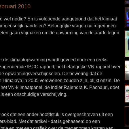
ebruari 2010
eid wel nodig? En is voldoende aangetoond dat het klimaat
or menselijk handelen? Belangrijke vragen nu regeringen
eten gaan vrijmaken om de opwarming van de aarde tegen
ver de klimaatopwarming wordt gevoed door een reeks
t zogenoemde IPCC-rapport, het belangrijke VN-rapport over
de opwarmingsverschijnselen. De bewering dat de
de Himalaya in 2035 verdwenen zouden zijn, blijkt onzin. De
 het VN-klimaatpanel, de Indiër Rajendra K. Pachauri, doet
als een onschuldige verschrijving.
t ook dat een ander hoofdstuk is overgeschreven uit een
s-blad. Met dat artikel - dat is gebaseerd op een
riptie en met een grafiek over de toegenomen kosten van