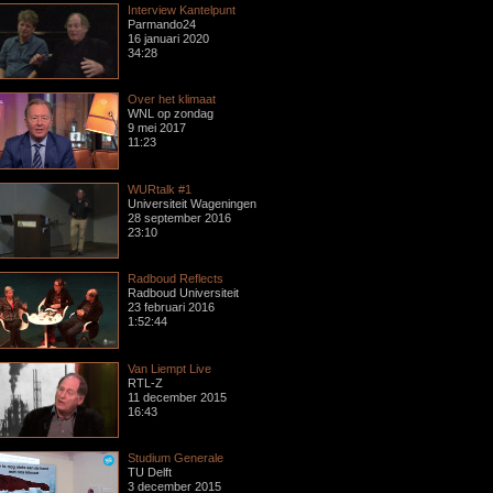
Interview Kantelpunt
Parmando24
16 januari 2020
34:28
Over het klimaat
WNL op zondag
9 mei 2017
11:23
WURtalk #1
Universiteit Wageningen
28 september 2016
23:10
Radboud Reflects
Radboud Universiteit
23 februari 2016
1:52:44
Van Liempt Live
RTL-Z
11 december 2015
16:43
Studium Generale
TU Delft
3 december 2015