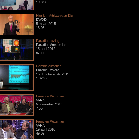
1:10:38
Hier is... Adriaan van Dis
DWDD
5 maart 2015
13:05
Paradiso-lezing
Paradiso Amsterdam
15 april 2012
57:14
Cambio climático
Parque Explora
15 de febrero de 2011
1:32:27
Pauw en Witteman
VARA
5 november 2010
7:55
Pauw en Witteman
VARA
19 april 2010
49:09