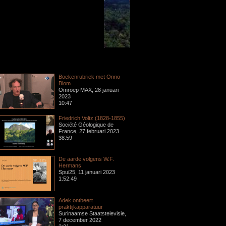
Boekenrubriek met Onno
Blom
Omroep MAX, 28 januari
2023
10:47
Friedrich Voltz (1828-1855)
Société Géologique de
France, 27 februari 2023
38:59
De aarde volgens W.F.
Hermans
Spui25, 11 januari 2023
1:52:49
Adek ontbeert
praktijkapparatuur
Surinaamse Staatstelevisie,
7 december 2022