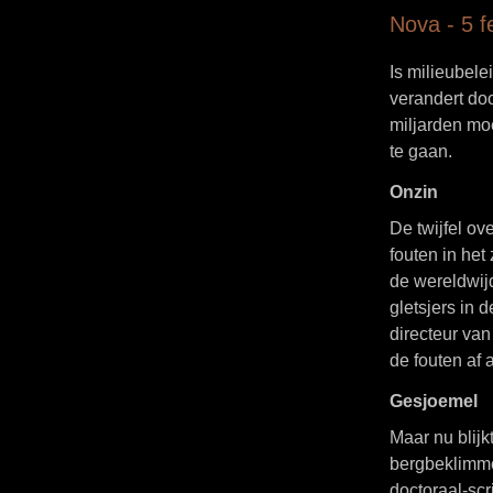
Nova - 5 f
Is milieubel
verandert do
miljarden mo
te gaan.
Onzin
De twijfel o
fouten in he
de wereldwij
gletsjers in 
directeur van
de fouten af 
Gesjoemel
Maar nu blijk
bergbeklimmer
doctoraal-sc