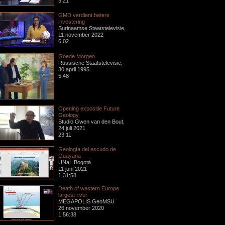
3:21
GMD verdient betere
investering
Surinaamse Staatstelevisie,
11 november 2022
6:02
Goede Morgen
Russische Staatstelevisie,
30 april 1995
5:48
Opening expositie Future
Geology
Studio Gwen van den Bout,
24 juli 2021
23:11
Geología del escudo de
Guayana
UNaL Bogotá
11 juni 2021
1:31:58
Death of western Europe
largest river
MEGAPOLIS GeoMSU
26 november 2020
1:56:38