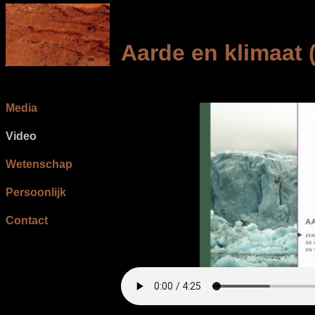
Aarde en klimaat 
Media
Video
Wetenschap
Persoonlijk
Contact